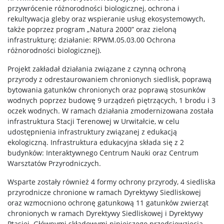
przywrócenie różnorodności biologicznej, ochrona i
rekultywacja gleby oraz wspieranie usług ekosystemowych,
także poprzez program „Natura 2000” oraz zieloną
infrastrukturę; działanie: RPWM.05.03.00 Ochrona
różnorodności biologicznej).
Projekt zakładał działania związane z czynną ochroną
przyrody z odrestaurowaniem chronionych siedlisk, poprawą
bytowania gatunków chronionych oraz poprawą stosunków
wodnych poprzez budowę 9 urządzeń piętrzących, 1 brodu i 3
oczek wodnych. W ramach działania zmodernizowana została
infrastruktura Stacji Terenowej w Urwitałcie, w celu
udostępnienia infrastruktury związanej z edukacją
ekologiczną. Infrastruktura edukacyjna składa się z 2
budynków: Interaktywnego Centrum Nauki oraz Centrum
Warsztatów Przyrodniczych.
Wsparte zostały również 4 formy ochrony przyrody, 4 siedliska
przyrodnicze chronione w ramach Dyrektywy Siedliskowej
oraz wzmocniono ochronę gatunkową 11 gatunków zwierząt
chronionych w ramach Dyrektywy Siedliskowej i Dyrektywy
Ptasiej. Głównymi składowymi niniejszego przedsięwzięcia