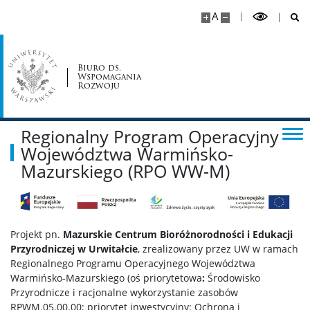
Platforma Zielonego Dialogu
A
Formy działania
Biuro ds.
Wspomagania
Rozwoju
Obszary znajdujące się w zainteresowaniu
badawczym
Regionalny Program Operacyjny
Działalność dodatkowa
Województwa Warmińsko-
Mazurskiego (RPO WW-M)
Kontakt
Kontakt
Projekt pn.
Mazurskie Centrum Bioróżnorodności i Edukacji
Przyrodniczej w Urwitałcie
, zrealizowany przez UW w ramach
Regionalnego Programu Operacyjnego Województwa
Warmińsko-Mazurskiego (oś priorytetowa
:
Środowisko
Przyrodnicze i racjonalne wykorzystanie zasobów
RPWM.05.00.00; priorytet inwestycyjny: Ochrona i