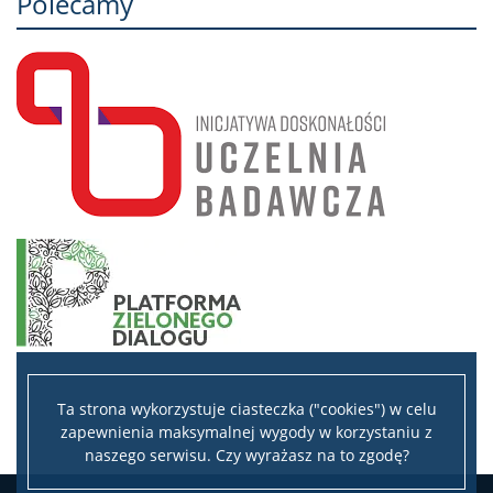
Polecamy
Ta strona wykorzystuje ciasteczka ("cookies") w celu
zapewnienia maksymalnej wygody w korzystaniu z
naszego serwisu. Czy wyrażasz na to zgodę?